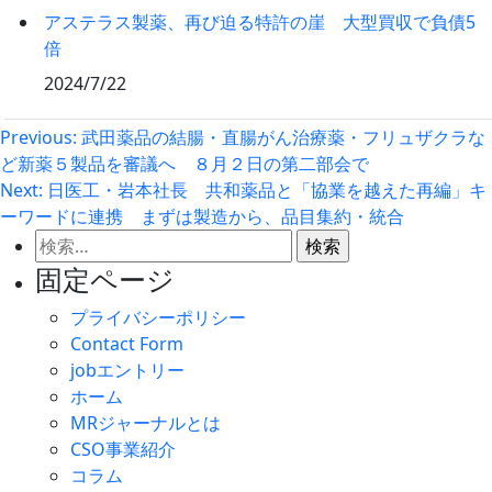
アステラス製薬、再び迫る特許の崖 大型買収で負債5
倍
2024/7/22
投
Previous:
武田薬品の結腸・直腸がん治療薬・フリュザクラな
ど新薬５製品を審議へ ８月２日の第二部会で
稿
Next:
日医工・岩本社長 共和薬品と「協業を越えた再編」キ
ナ
ーワードに連携 まずは製造から、品目集約・統合
ビ
検
ゲ
索:
固定ページ
ー
プライバシーポリシー
シ
Contact Form
ョ
jobエントリー
ン
ホーム
MRジャーナルとは
CSO事業紹介
コラム