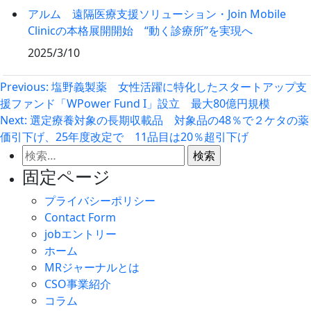
アルム 遠隔医療支援ソリューション・Join Mobile
Clinicの本格展開開始 “動く診療所”を実現へ
2025/3/10
投
Previous:
塩野義製薬 女性活躍に特化したスタートアップ支
援ファンド「WPower Fund I」設立 最大80億円規模
稿
Next:
選定療養対象の長期収載品 対象品の48％で２ケタの薬
ナ
価引下げ、25年度改定で 11品目は20％超引下げ
ビ
検
ゲ
索:
固定ページ
ー
プライバシーポリシー
シ
Contact Form
ョ
jobエントリー
ン
ホーム
MRジャーナルとは
CSO事業紹介
コラム