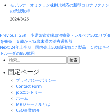
モデルナ オミクロン株JN.1対応の新型コロナワクチン
の承認取得
2024/8/26
投
Previous:
GSK 小児気管支喘息治療薬・レルベア50エリプタ
を発売 ５歳から12歳未満の治療選択肢
稿
Next:
24年上半期 国内売上500億円超に７製品 １位はキイ
ナ
トルーダの880億円
ビ
検
ゲ
索:
固定ページ
ー
シ
プライバシーポリシー
Contact Form
ョ
jobエントリー
ン
ホーム
MRジャーナルとは
CSO事業紹介