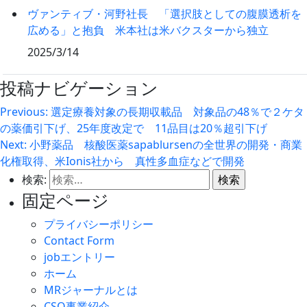
ヴァンティブ・河野社長 「選択肢としての腹膜透析を
広める」と抱負 米本社は米バクスターから独立
2025/3/14
投稿ナビゲーション
Previous:
選定療養対象の長期収載品 対象品の48％で２ケタ
の薬価引下げ、25年度改定で 11品目は20％超引下げ
Next:
小野薬品 核酸医薬sapablursenの全世界の開発・商業
化権取得、米Ionis社から 真性多血症などで開発
検索:
固定ページ
プライバシーポリシー
Contact Form
jobエントリー
ホーム
MRジャーナルとは
CSO事業紹介