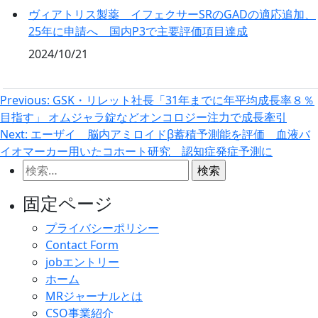
ヴィアトリス製薬 イフェクサーSRのGADの適応追加、
25年に申請へ 国内P3で主要評価項目達成
2024/10/21
投
Previous:
GSK・リレット社長「31年までに年平均成長率８％
目指す」 オムジャラ錠などオンコロジー注力で成長牽引
稿
Next:
エーザイ 脳内アミロイドβ蓄積予測能を評価 血液バ
ナ
イオマーカー用いたコホート研究 認知症発症予測に
ビ
検
ゲ
索:
固定ページ
ー
シ
プライバシーポリシー
Contact Form
ョ
jobエントリー
ン
ホーム
MRジャーナルとは
CSO事業紹介