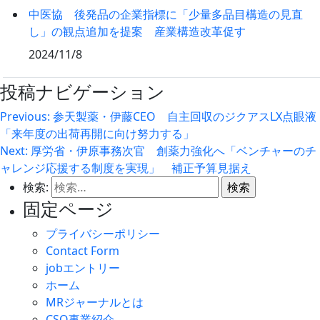
中医協 後発品の企業指標に「少量多品目構造の見直
し」の観点追加を提案 産業構造改革促す
2024/11/8
投稿ナビゲーション
Previous:
参天製薬・伊藤CEO 自主回収のジクアスLX点眼液
「来年度の出荷再開に向け努力する」
Next:
厚労省・伊原事務次官 創薬力強化へ「ベンチャーのチ
ャレンジ応援する制度を実現」 補正予算見据え
検索:
固定ページ
プライバシーポリシー
Contact Form
jobエントリー
ホーム
MRジャーナルとは
CSO事業紹介