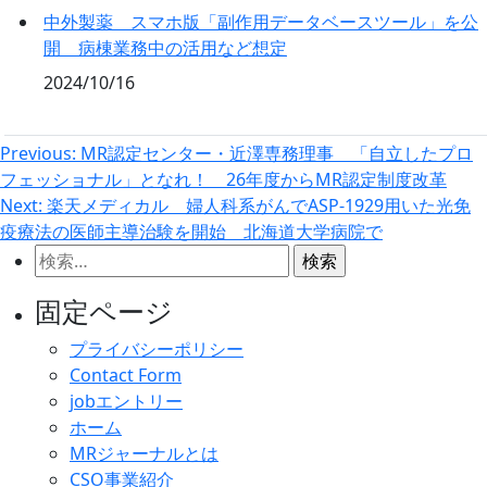
中外製薬 スマホ版「副作用データベースツール」を公
開 病棟業務中の活用など想定
2024/10/16
投
Previous:
MR認定センター・近澤専務理事 「自立したプロ
フェッショナル」となれ！ 26年度からMR認定制度改革
稿
Next:
楽天メディカル 婦人科系がんでASP-1929用いた光免
ナ
疫療法の医師主導治験を開始 北海道大学病院で
ビ
検
ゲ
索:
固定ページ
ー
シ
プライバシーポリシー
Contact Form
ョ
jobエントリー
ン
ホーム
MRジャーナルとは
CSO事業紹介