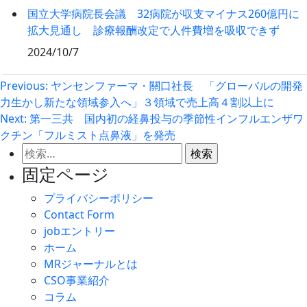
国立大学病院長会議 32病院が収支マイナス260億円に
拡大見通し 診療報酬改定で人件費増を吸収できず
2024/10/7
投
Previous:
ヤンセンファーマ・關口社長 「グローバルの開発
力生かし新たな領域参入へ」３領域で売上高４割以上に
稿
Next:
第一三共 国内初の経鼻投与の季節性インフルエンザワ
ナ
クチン「フルミスト点鼻液」を発売
ビ
検
ゲ
索:
固定ページ
ー
プライバシーポリシー
シ
Contact Form
ョ
jobエントリー
ン
ホーム
MRジャーナルとは
CSO事業紹介
コラム