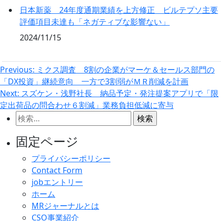
日本新薬 24年度通期業績を上方修正 ビルテプソ主要
評価項目未達も「ネガティブな影響ない」
2024/11/15
投
Previous:
ミクス調査 8割の企業がマーケ＆セールス部門の
「DX投資」継続意向 一方で3割弱がＭＲ削減を計画
稿
Next:
スズケン・浅野社長 納品予定・発注提案アプリで「限
ナ
定出荷品の問合わせ６割減」業務負担低減に寄与
ビ
検
ゲ
索:
固定ページ
ー
シ
プライバシーポリシー
Contact Form
ョ
jobエントリー
ン
ホーム
MRジャーナルとは
CSO事業紹介