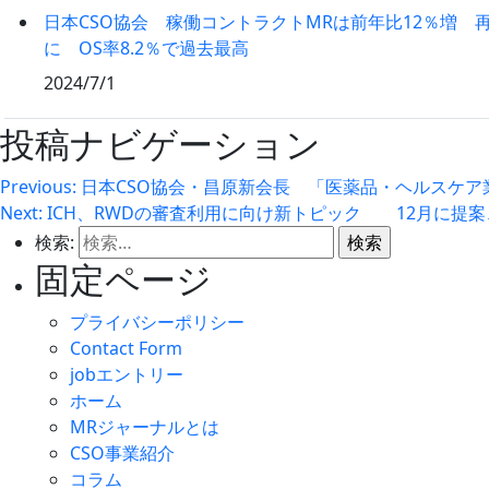
日本CSO協会 稼働コントラクトMRは前年比12％増 再
に OS率8.2％で過去最高
2024/7/1
投稿ナビゲーション
Previous:
日本CSO協会・昌原新会長 「医薬品・ヘルスケア業
Next:
ICH、RWDの審査利用に向け新トピック 12月に提
検索:
固定ページ
プライバシーポリシー
Contact Form
jobエントリー
ホーム
MRジャーナルとは
CSO事業紹介
コラム