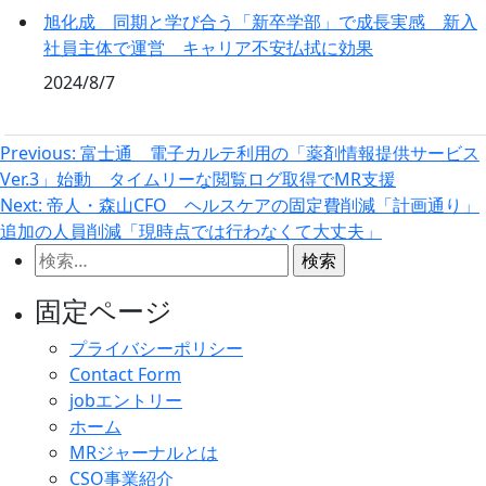
旭化成 同期と学び合う「新卒学部」で成長実感 新入
社員主体で運営 キャリア不安払拭に効果
2024/8/7
投
Previous:
富士通 電子カルテ利用の「薬剤情報提供サービス
Ver.3」始動 タイムリーな閲覧ログ取得でMR支援
稿
Next:
帝人・森山CFO ヘルスケアの固定費削減「計画通り」
ナ
追加の人員削減「現時点では行わなくて大丈夫」
ビ
検
ゲ
索:
固定ページ
ー
シ
プライバシーポリシー
Contact Form
ョ
jobエントリー
ン
ホーム
MRジャーナルとは
CSO事業紹介