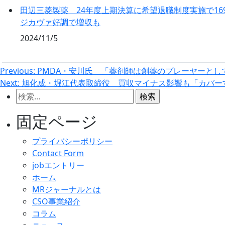
田辺三菱製薬 24年度上期決算に希望退職制度実施で16
ジカヴァ好調で増収も
2024/11/5
投
Previous:
PMDA・安川氏 「薬剤師は創薬のプレーヤーと
Next:
旭化成・堀江代表取締役 買収マイナス影響も「カバー
稿
検
ナ
索:
固定ページ
ビ
プライバシーポリシー
ゲ
Contact Form
ー
jobエントリー
ホーム
シ
MRジャーナルとは
CSO事業紹介
ョ
コラム