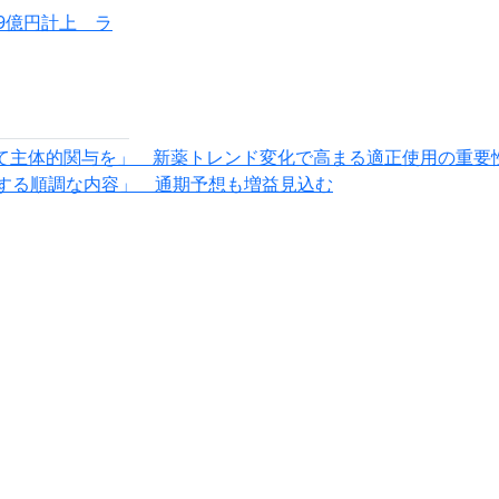
9億円計上 ラ
して主体的関与を」 新薬トレンド変化で高まる適正使用の重要
する順調な内容」 通期予想も増益見込む