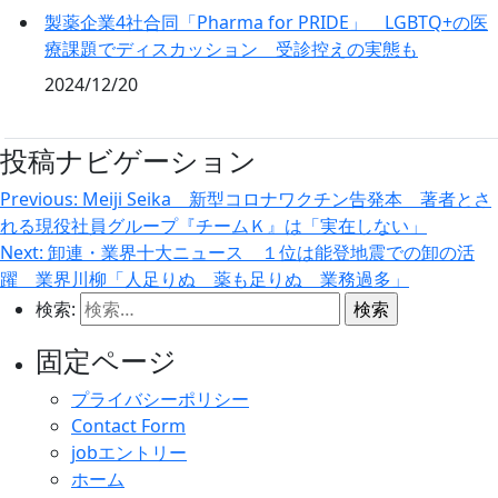
製薬企業4社合同「Pharma for PRIDE」 LGBTQ+の医
療課題でディスカッション 受診控えの実態も
2024/12/20
投稿ナビゲーション
Previous:
Meiji Seika 新型コロナワクチン告発本 著者とさ
れる現役社員グループ『チームＫ』は「実在しない」
Next:
卸連・業界十大ニュース １位は能登地震での卸の活
躍 業界川柳「人足りぬ 薬も足りぬ 業務過多」
検索:
固定ページ
プライバシーポリシー
Contact Form
jobエントリー
ホーム