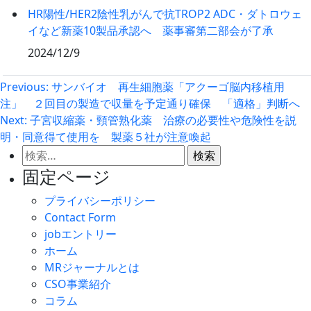
HR陽性/HER2陰性乳がんで抗TROP2 ADC・ダトロウェ
イなど新薬10製品承認へ 薬事審第二部会が了承
2024/12/9
投
Previous:
サンバイオ 再生細胞薬「アクーゴ脳内移植用
注」 ２回目の製造で収量を予定通り確保 「適格」判断へ
稿
Next:
子宮収縮薬・頸管熟化薬 治療の必要性や危険性を説
ナ
明・同意得て使用を 製薬５社が注意喚起
ビ
検
ゲ
索:
固定ページ
ー
プライバシーポリシー
シ
Contact Form
ョ
jobエントリー
ン
ホーム
MRジャーナルとは
CSO事業紹介
コラム