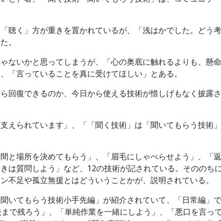
も「聴く」方が重きを置かれているが、「浅はかでした。どう
いた。
じゃないかと思ってしまうが、「心の奥底に触れるよりも、懸
」、「言っていることを真に受けてほしい」とある。
たら回復できるのか、今日から使える技術が惜しげもなく披露
に支えられています」、「「聞く技術」は「聞いてもらう技術
時間と場所を決めてもらう」、「眉毛にしゃべらせよう」、「
きは質問しよう」など、12の技術が記されている。そののち
ョン不足や孤立無援とはどういうことかが、説明されている。
「聞いてもらう技術小手先編」が紹介されていて、「日常編」
後まで残ろう」、「単純作業を一緒にしよう」、「悪口を言っ