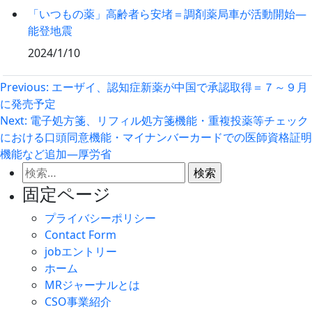
「いつもの薬」高齢者ら安堵＝調剤薬局車が活動開始―
能登地震
2024/1/10
投
Previous:
エーザイ、認知症新薬が中国で承認取得＝７～９月
に発売予定
稿
Next:
電子処方箋、リフィル処方箋機能・重複投薬等チェック
ナ
における口頭同意機能・マイナンバーカードでの医師資格証明
ビ
機能など追加—厚労省
ゲ
検
索:
ー
固定ページ
シ
プライバシーポリシー
ョ
Contact Form
ン
jobエントリー
ホーム
MRジャーナルとは
CSO事業紹介