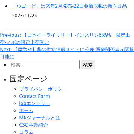
「ウゴービ」は来年2月発売‐22日薬価収載の新医薬品
2023/11/24
投
Previous:
【日本イーライリリー】インスリン6製品、限定出
荷‐ノボの限定出荷受け
稿
Next:
【厚労省】薬の供給情報サイトに公表‐医療関係者が閲覧
ナ
可能に
ビ
検
ゲ
索:
固定ページ
ー
シ
プライバシーポリシー
Contact Form
ョ
jobエントリー
ン
ホーム
MRジャーナルとは
CSO事業紹介
コラム