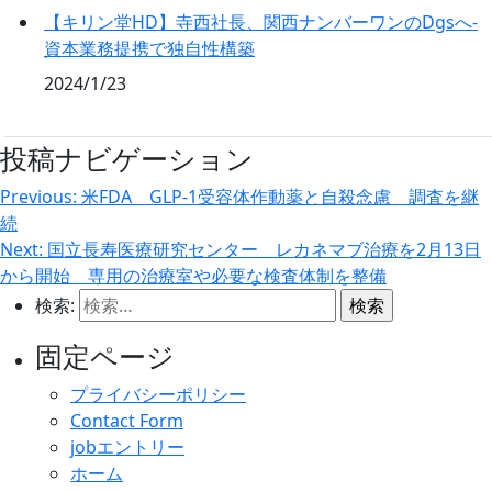
【キリン堂HD】寺西社長、関西ナンバーワンのDgsへ‐
資本業務提携で独自性構築
2024/1/23
投稿ナビゲーション
Previous:
米FDA GLP-1受容体作動薬と自殺念慮 調査を継
続
Next:
国立長寿医療研究センター レカネマブ治療を2月13日
から開始 専用の治療室や必要な検査体制を整備
検索:
固定ページ
プライバシーポリシー
Contact Form
jobエントリー
ホーム