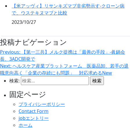
【米アッヴィ】リサンキズマブ非劣勢示す‐クローン病
で、ウステキヌマブと比較
2023/10/27
投稿ナビゲーション
Previous:
【第一三共】メルク提携は「最善の手段」‐眞鍋会
長、3ADC開発で
Next:
ヘルスケア産業プラットフォーム 医薬品卸、若手の退
職意向高く「企業の存続にも問題」 対応求めるNew
検索:
固定ページ
プライバシーポリシー
Contact Form
jobエントリー
ホーム