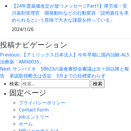
【24年度薬価改定が放つメッセージPart1】厚労省・安
川薬剤管理官 開発動向などの行動変容「説明責任を求
められるという意味で大きな課題を持っている」
2024/1/26
投稿ナビゲーション
Previous:
【アミリックス日本法人】今年早期に国内治験‐ALS
治療薬「AMX0035」
Next:
サンバイオ SB623の薬食審部会審議は次々回以降と報
告 承認取得断念は否定 3月までの目標変わらず
検索:
固定ページ
プライバシーポリシー
Contact Form
jobエントリー
ホーム
MRジャーナルとは