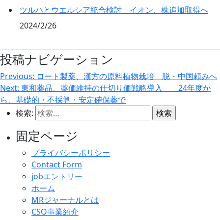
ツルハとウエルシア統合検討 イオン、株追加取得へ
2024/2/26
投稿ナビゲーション
Previous:
ロート製薬、漢方の原料植物栽培 脱・中国頼みへ
Next:
東和薬品、薬価維持の仕切り価戦略導入 24年度か
ら、基礎的・不採算・安定確保薬で
検索:
固定ページ
プライバシーポリシー
Contact Form
jobエントリー
ホーム
MRジャーナルとは
CSO事業紹介