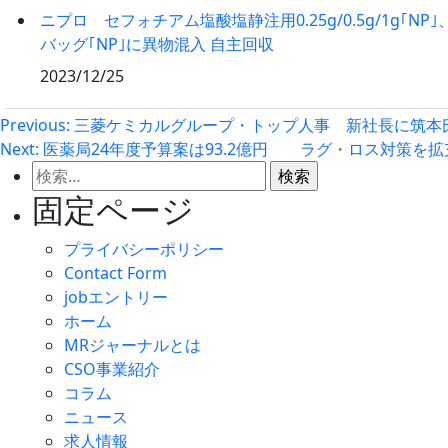
ニプロ セフォチアム塩酸塩静注用0.25g/0.5g/1g｢NP
バッグ｢NP｣に異物混入 自主回収
2023/12/25
投
Previous:
三菱ケミカルグループ・トップ人事 新社長に筑本氏
Next:
医薬局24年度予算案は93.2億円 ラグ・ロス対策を拡
稿
検
ナ
索:
固定ページ
ビ
プライバシーポリシー
ゲ
Contact Form
jobエントリー
ー
ホーム
MRジャーナルとは
シ
CSO事業紹介
ョ
コラム
ニュース
ン
求人情報