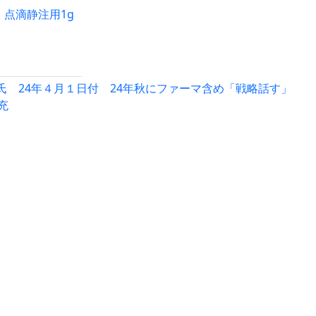
｣、点滴静注用1g
 24年４月１日付 24年秋にファーマ含め「戦略話す」
充