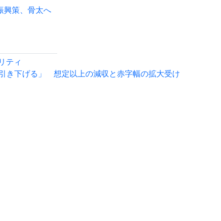
振興策、骨太へ
リティ
に引き下げる」 想定以上の減収と赤字幅の拡大受け