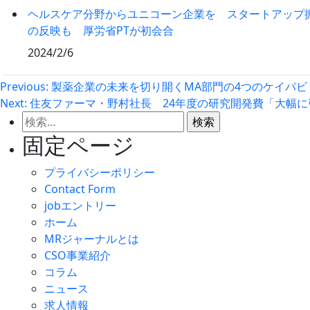
ヘルスケア分野からユニコーン企業を スタートアップ
の反映も 厚労省PTが初会合
2024/2/6
投
Previous:
製薬企業の未来を切り開くMA部門の4つのケイパビ
Next:
住友ファーマ・野村社長 24年度の研究開発費「大幅
稿
検
ナ
索:
固定ページ
ビ
プライバシーポリシー
ゲ
Contact Form
jobエントリー
ー
ホーム
MRジャーナルとは
シ
CSO事業紹介
ョ
コラム
ニュース
ン
求人情報