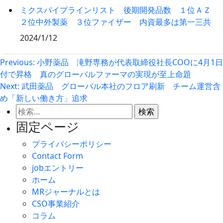
ミクスパイプラインリスト 後期開発品数 １位ＡＺ
２位中外製薬 ３位ファイザー 内資最多は第一三共
2024/1/12
投
Previous:
小野薬品 滝野専務が代表取締役社長COOに4月1日
付で昇格 真のグローバルファーマの実現が至上命題
稿
Next:
武田薬品 グローバル本社のフロア刷新 チーム運営含
ナ
め「新しい働き方」追求
ビ
検
ゲ
索:
固定ページ
ー
プライバシーポリシー
シ
Contact Form
ョ
jobエントリー
ン
ホーム
MRジャーナルとは
CSO事業紹介
コラム