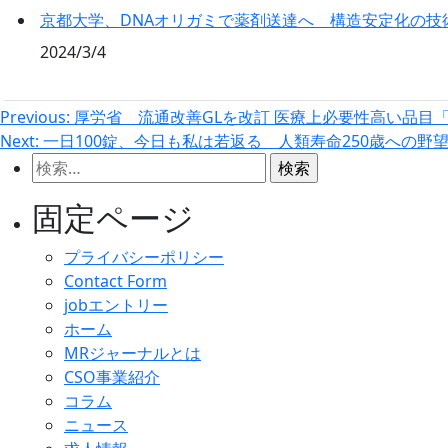
京都大学、DNAオリガミで薬剤送達へ 構造安定化の技
2024/3/4
投
Previous:
厚労省 流通改善GLを改訂 医療上必要性高い品目
Next:
一日100錠、今日も私は若返る 人類寿命250歳への野
稿
検
ナ
索:
固定ページ
ビ
プライバシーポリシー
ゲ
Contact Form
ー
jobエントリー
ホーム
シ
MRジャーナルとは
CSO事業紹介
ョ
コラム
ン
ニュース