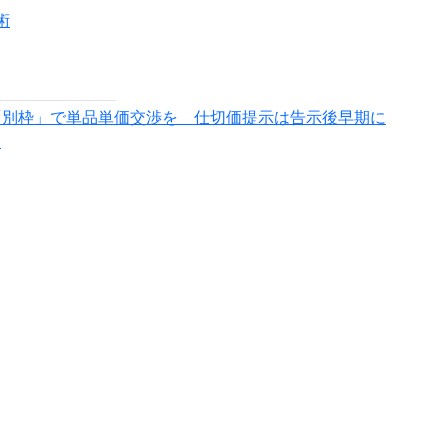
術
「別枠」で単品単価交渉を 仕切価提示は告示後早期に
望