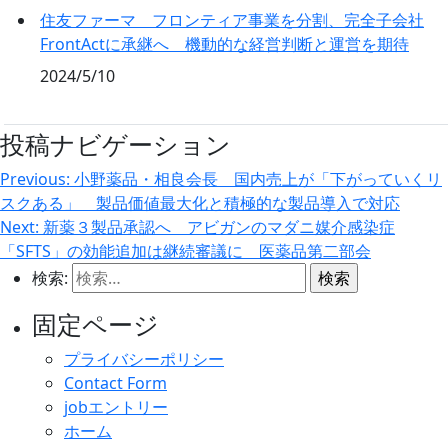
住友ファーマ フロンティア事業を分割、完全子会社
FrontActに承継へ 機動的な経営判断と運営を期待
2024/5/10
投稿ナビゲーション
Previous:
小野薬品・相良会長 国内売上が「下がっていくリ
スクある」 製品価値最大化と積極的な製品導入で対応
Next:
新薬３製品承認へ アビガンのマダニ媒介感染症
「SFTS」の効能追加は継続審議に 医薬品第二部会
検索:
固定ページ
プライバシーポリシー
Contact Form
jobエントリー
ホーム