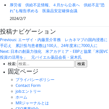
厚労省 供給不足情報、４月から公表へ 供給不足“恐
れ”も報告求める 医薬品安定確保会議
2024/2/7
投稿ナビゲーション
Previous:
エーザイ・内藤景介常務 レカネマブの国内浸透に
手応え 累計投与患者数は100人、24年度末に7000人に
Next:
日本の創薬力強化 米アカデミア・EBPと協業「米国VC
投資の活用を」 元バイエル薬品会長・栄木氏
検索:
固定ページ
プライバシーポリシー
Contact Form
jobエントリー
ホーム
MRジャーナルとは
CSO事業紹介