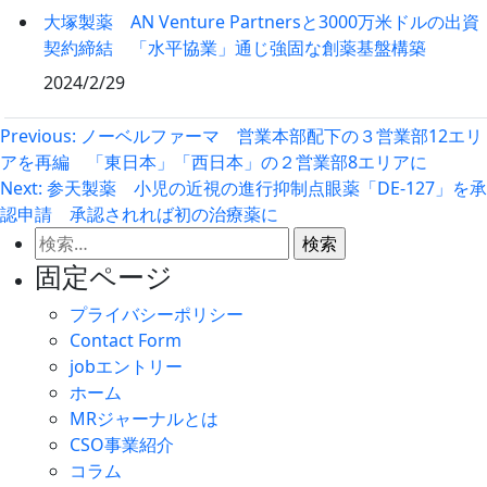
大塚製薬 AN Venture Partnersと3000万米ドルの出資
契約締結 「水平協業」通じ強固な創薬基盤構築
2024/2/29
投
Previous:
ノーベルファーマ 営業本部配下の３営業部12エリ
アを再編 「東日本」「西日本」の２営業部8エリアに
稿
Next:
参天製薬 小児の近視の進行抑制点眼薬「DE-127」を承
ナ
認申請 承認されれば初の治療薬に
ビ
検
ゲ
索:
固定ページ
ー
プライバシーポリシー
シ
Contact Form
ョ
jobエントリー
ン
ホーム
MRジャーナルとは
CSO事業紹介
コラム