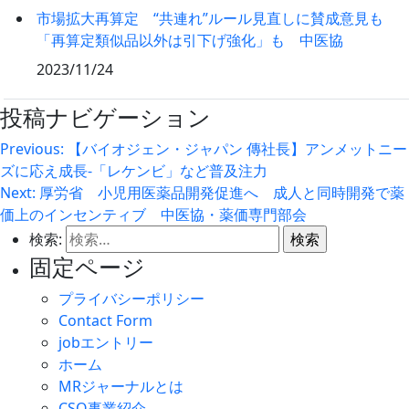
市場拡大再算定 “共連れ”ルール見直しに賛成意見も
「再算定類似品以外は引下げ強化」も 中医協
2023/11/24
投稿ナビゲーション
Previous:
【バイオジェン・ジャパン 傳社長】アンメットニー
ズに応え成長‐「レケンビ」など普及注力
Next:
厚労省 小児用医薬品開発促進へ 成人と同時開発で薬
価上のインセンティブ 中医協・薬価専門部会
検索:
固定ページ
プライバシーポリシー
Contact Form
jobエントリー
ホーム
MRジャーナルとは
CSO事業紹介