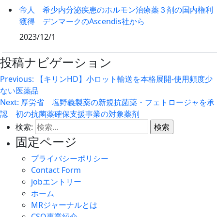
帝人 希少内分泌疾患のホルモン治療薬３剤の国内権利
獲得 デンマークのAscendis社から
2023/12/1
投稿ナビゲーション
Previous:
【キリンHD】小ロット輸送を本格展開‐使用頻度少
ない医薬品
Next:
厚労省 塩野義製薬の新規抗菌薬・フェトロージャを承
認 初の抗菌薬確保支援事業の対象薬剤
検索:
固定ページ
プライバシーポリシー
Contact Form
jobエントリー
ホーム
MRジャーナルとは
CSO事業紹介