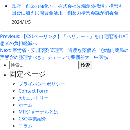
政府 創薬力強化へ「株式会社先端創薬機構」構想も
国費に加え民間資金活用 創薬力構想会議が初会合
2024/1/5
投
Previous:
【CSLベーリング】「ベリナート」を自宅配送‐HAE
患者の負担軽減へ
稿
Next:
厚労省・安川薬剤管理官 過度な薬価差「敷地内薬局の
ナ
実態含め整理すべき」 チェーンで薬価差大 中医協
ビ
検
ゲ
索:
固定ページ
ー
プライバシーポリシー
シ
Contact Form
ョ
jobエントリー
ン
ホーム
MRジャーナルとは
CSO事業紹介
コラム