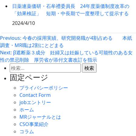
日薬連薬価研・石牟禮委員長 24年度薬価制度改革の
「効果検証」 短期・中長期で一度整理して提示する
2024/4/10
投
Previous:
今春の採用実績、研究開発職が4割占める 本紙
調査・MR職は2割にとどまる
稿
Next:
β遮断薬３成分 妊婦又は妊娠している可能性のある女
ナ
性の禁忌削除 厚労省が添付文書改訂を指示
ビ
検
ゲ
索:
固定ページ
ー
プライバシーポリシー
シ
Contact Form
ョ
jobエントリー
ン
ホーム
MRジャーナルとは
CSO事業紹介
コラム