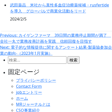
武田薬品 米社から真性多血症治療薬候補・rusfertide
を導入 グローバルで商業化活動をリード
2024/2/5
投
Previous:
カイゲンファーマ 39日間の業務停止期間が満了
全社一丸で業務改善計画を実践 信頼回復を目指す
稿
Next:
電子的な情報提供に関するアンケート結果-製薬協参加企
ナ
業の動向-（2023年1月実施）
ビ
検
ゲ
索:
固定ページ
ー
シ
プライバシーポリシー
Contact Form
ョ
jobエントリー
ン
ホーム
MRジャーナルとは
CSO事業紹介