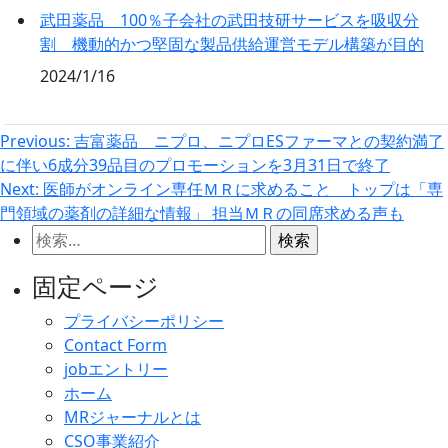
武田薬品 100％子会社の武田技研サービスを吸収分
割 機動的かつ堅固な製品供給運営モデル構築が目的
2024/1/16
投
Previous:
吉富薬品 ニプロ、ニプロESファーマとの契約満了
に伴い6成分39品目のプロモーションを3月31日で終了
稿
Next:
医師がオンライン専任ＭＲに求めること トップは「専
ナ
門領域の薬剤の詳細な情報」 担当ＭＲの同席求める声も
ビ
検
ゲ
索:
固定ページ
ー
シ
プライバシーポリシー
Contact Form
ョ
jobエントリー
ン
ホーム
MRジャーナルとは
CSO事業紹介