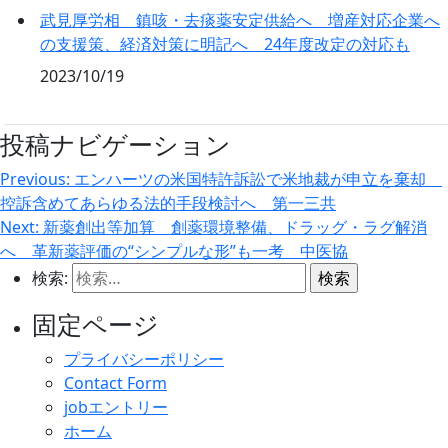
武見厚労相 鎮咳・去痰薬安定供給へ 増産対応企業へ
の支援策、経済対策に明記へ 24年度改定の対応も
2023/10/19
投稿ナビゲーション
Previous:
エンハーツの米国特許訴訟で米地裁が申立を棄却
控訴含めてあらゆる法的手段検討へ 第一三共
Next:
新薬創出等加算 創薬環境整備、ドラッグ・ラグ解消
へ 革新薬評価の“シンプルな形”も一考 中医協
検索:
固定ページ
プライバシーポリシー
Contact Form
jobエントリー
ホーム