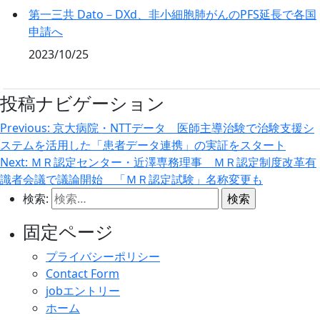
第一三共 Dato－DXd、非小細胞肺がんのPFS延長で各国
申請へ
2023/10/25
投稿ナビゲーション
Previous:
京大病院・NTTデータ 医師主導治験で治験支援シ
ステムを活用した「患者データ連携」の実証をスタート
Next:
ＭＲ認定センター・近澤専務理事 ＭＲ認定制度改革有
識者会議で議論開始 「ＭＲ認定試験」名称変更も
検索:
固定ページ
プライバシーポリシー
Contact Form
jobエントリー
ホーム