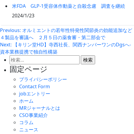
米FDA GLP-1受容体作動薬と自殺念慮 調査を継続
2024/1/23
投
Previous:
オルミエントの若年性特発性関節炎の効能追加など
４製品を審議へ ２月５日の薬食審・第二部会で
稿
Next:
【キリン堂HD】寺西社長、関西ナンバーワンのDgsへ‐
ナ
資本業務提携で独自性構築
ビ
検
ゲ
索:
固定ページ
ー
プライバシーポリシー
シ
Contact Form
ョ
jobエントリー
ン
ホーム
MRジャーナルとは
CSO事業紹介
コラム
ニュース