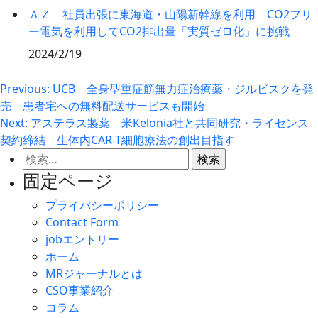
ＡＺ 社員出張に東海道・山陽新幹線を利用 CO2フリ
ー電気を利用してCO2排出量「実質ゼロ化」に挑戦
2024/2/19
投
Previous:
UCB 全身型重症筋無力症治療薬・ジルビスクを発
売 患者宅への無料配送サービスも開始
稿
Next:
アステラス製薬 米Kelonia社と共同研究・ライセンス
ナ
契約締結 生体内CAR-T細胞療法の創出目指す
ビ
検
ゲ
索:
固定ページ
ー
プライバシーポリシー
シ
Contact Form
ョ
jobエントリー
ン
ホーム
MRジャーナルとは
CSO事業紹介
コラム