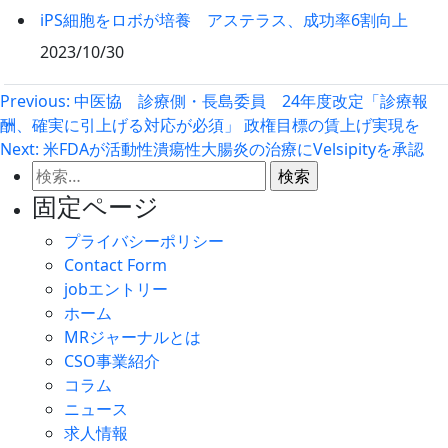
iPS細胞をロボが培養 アステラス、成功率6割向上
2023/10/30
投
Previous:
中医協 診療側・長島委員 24年度改定「診療報
酬、確実に引上げる対応が必須」 政権目標の賃上げ実現を
稿
Next:
米FDAが活動性潰瘍性大腸炎の治療にVelsipityを承認
ナ
検
ビ
索:
固定ページ
ゲ
プライバシーポリシー
ー
Contact Form
シ
jobエントリー
ョ
ホーム
ン
MRジャーナルとは
CSO事業紹介
コラム
ニュース
求人情報