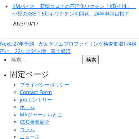
KMバイオ 新型コロナの不活化ワクチン「KD-414」
小児のXBB.1.5対応ワクチンを開発、24年申請目指す
2023/10/17
投
Next:
27年予測 がんゲノムプロファイリング検査市場174億
円に 22年比64％増 富士経済
稿
検
ナ
索:
ビ
固定ページ
ゲ
プライバシーポリシー
ー
Contact Form
シ
jobエントリー
ホーム
ョ
MRジャーナルとは
ン
CSO事業紹介
コラム
ニュース