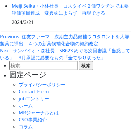
Meiji Seika・小林社長 コスタイベ２価ワクチンで主要
評価項目達成 変異株によらず「再現できる」
2024/3/21
投
Previous:
住友ファーマ 次期主力品候補ウロタロントを大塚
製薬に導出 ４つの新薬候補化合物の契約改定
稿
Next:
サンバイオ・森社長 SB623 めぐる次回審議「当惑して
ナ
いる」 3月承認に必要なもの「全てやり切った」
ビ
検
ゲ
索:
固定ページ
ー
プライバシーポリシー
シ
Contact Form
ョ
jobエントリー
ン
ホーム
MRジャーナルとは
CSO事業紹介
コラム